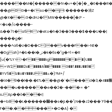
������M�[������ϯn�ء+�{�]�_�E�
��@0G�+�i`so��jI ������滳Z
@�X��.G�dHJ�1 MW�����[�;P ~
<�s�/o����-
&��7t�a5R V�xKo�h�3��3���$���U��|
����g�!
���^a6�z�D��C)��v���F��i~NE�
�Dgah)^�b��i�ݽ�k�6s�"g�^1=�R
[u(�%Y>׃>�F�����kg��������r�}U��
=W2;���I2s� ����AĨ��͑���� G��f.���J��9�
�YV5�lz�o�Y���U.��ܬ�)?M+/
�l4�9��l��.�E%���@�`�r���d�3,�׫��4c@U��R�S
���u�������e��2�-���= �*
sJAp��ȍ���r|
�+b8��L������׌��s�jL��\N��J2���`F9��/
F��;�����+�O�A} �