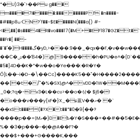
*�U)3�'>��Pu g���
m����7I����I�:��������Pf �n����-
�#��p8ߎᑡN?'f��~$E�����N(���a[) #-
<�,��)�s���4�R�vo���17(�M+�EF187�GZ�t�
��Fr�[ ��~
�`�'֡�}H����گ�yD,>���.9��_�qx��F,�v��w�����8�~���"*F
��С�ݜ��Ɓ4�)@]9�����h�PU�e^�{D`����AbI9��@2Yϡ
�5�]4D��Kܲ�*�w��o�Ye���:�R�Y�
Ő]L��~i�D~�\��Cc)����K5��"�H����2����T����k
��{�t�/"�%�SX|@^�vDD�1W��M���
_0�;?q�-|v3�L��cʋ>��o�삮� $j6�!
�o���v���y{xF�}X_�ɕ蔰V��ޜ� �`
��xSt���(�?X�t��*�0ִ�9{��?
����p��=|Mޢ�}D�EҌ�Y�S���+��#��5�E�q;�a�Q|Ch��
%� �3�p���~�j�@A��F?�
���$+���+G����K,���